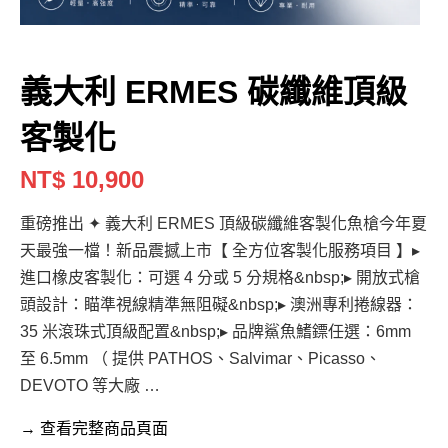
義大利 ERMES 碳纖維頂級
客製化
NT$ 10,900
重磅推出 ✦ 義大利 ERMES 頂級碳纖維客製化魚槍今年夏
天最強一檔！新品震撼上市【 全方位客製化服務項目 】▸
進口橡皮客製化：可選 4 分或 5 分規格&nbsp;▸ 開放式槍
頭設計：瞄準視線精準無阻礙&nbsp;▸ 澳洲專利捲線器：
35 米滾珠式頂級配置&nbsp;▸ 品牌鯊魚鰭鏢任選：6mm
至 6.5mm （ 提供 PATHOS、Salvimar、Picasso、
DEVOTO 等大廠 …
→ 查看完整商品頁面