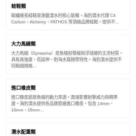
蛙鞋類
碳纖維長蛙鞋是漁獵潛水的核心裝備，海豹潛水代理 C4
Carbon、Alchemy、PATHOS 等頂級品牌蛙鞋，提供不…
大力馬線類
大力馬線（Dyneema）是魚槍前導線與浮球繩的主流材質，
具有高強度、低延伸、耐海水腐蝕等特性。海豹潛水提供不
同粗細規格…
進口橡皮類
進口橡皮筋是魚槍的動力來源，直接影響射擊威力與精準
度。海豹潛水提供各品牌原廠進口橡皮，包含 14mm、
16mm、18mm…
潛水配重類