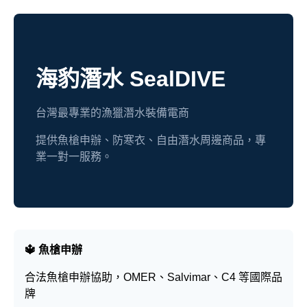
海豹潛水 SealDIVE
台灣最專業的漁獵潛水裝備電商
提供魚槍申辦、防寒衣、自由潛水周邊商品，專
業一對一服務。
🔱 魚槍申辦
合法魚槍申辦協助，OMER、Salvimar、C4 等國際品
牌