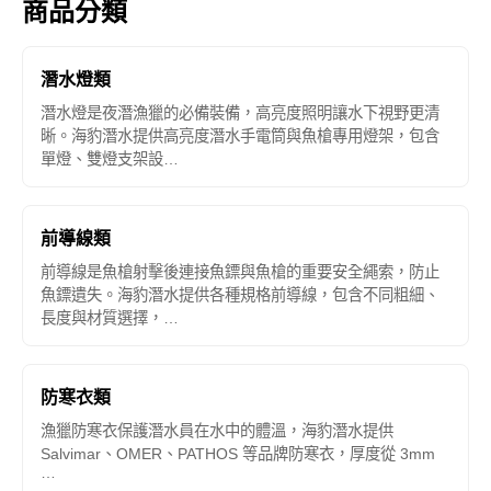
商品分類
潛水燈類
潛水燈是夜潛漁獵的必備裝備，高亮度照明讓水下視野更清
晰。海豹潛水提供高亮度潛水手電筒與魚槍專用燈架，包含
單燈、雙燈支架設…
前導線類
前導線是魚槍射擊後連接魚鏢與魚槍的重要安全繩索，防止
魚鏢遺失。海豹潛水提供各種規格前導線，包含不同粗細、
長度與材質選擇，…
防寒衣類
漁獵防寒衣保護潛水員在水中的體溫，海豹潛水提供
Salvimar、OMER、PATHOS 等品牌防寒衣，厚度從 3mm
…