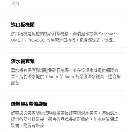
合台…
進口板機類
進口板機是魚槍的核心射擊機構，海豹潛水提供 Salvimar、
OMER、PICASSO 等原廠進口板機，包含滾珠式、傳統…
潛水襪套類
潛水襪套保護腳部避免礁石割傷，並在低溫水域提供保暖效
果。海豹潛水提供 1.5mm 至 5mm 各厚度潛水襪套，適合搭
配各…
蛙鞋袋&裝備袋類
蛙鞋袋與裝備袋讓您輕鬆攜帶長蛙鞋與潛水裝備。海豹潛水
提供各尺寸蛙鞋袋，適合各品牌長蛙鞋收納，防水材質保護
裝備，附肩背帶設…