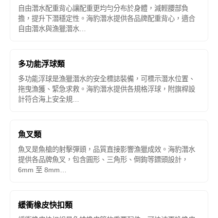
自由潛水配重背心讓配重更均勻分布於身體，減輕腰部負
擔，提升下潛穩定性。海豹潛水提供各品牌配重背心，適合
自由潛水與漁獵潛水…
多功能浮球類
多功能浮球是漁獵潛水的安全標誌裝備，可標示潛水位置、
拖曳漁獲、緊急求救。海豹潛水提供各規格浮球，附旗桿設
計符合海上安全規…
魚叉類
魚叉是魚槍的射擊彈頭，品質直接影響漁獵成效。海豹潛水
提供各品牌魚叉，包含圓形、三角形、倒鉤等鏢頭設計，
6mm 至 8mm…
緩衝橡皮快扣類