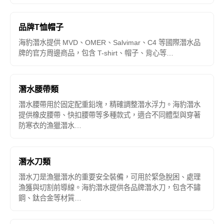
品牌T恤帽子
海豹潛水提供 MVD、OMER、Salvimar、C4 等國際潛水品
牌的官方周邊商品，包含 T-shirt、帽子、背心等…
潛水腰帶類
潛水腰帶用於固定配重鉛塊，精確調整潛水浮力。海豹潛水
提供橡皮腰帶、快扣腰帶等多種款式，適合不同體型與穿著
防寒衣的漁獵潛水…
潛水刀類
潛水刀是漁獵潛水的重要安全裝備，可用於緊急脫困、處理
漁獲與切割前導線。海豹潛水提供各品牌潛水刀，包含不鏽
鋼、鈦合金等材質…