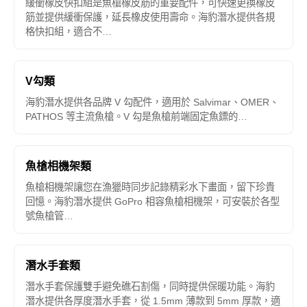
緩衝橡皮快扣組是魚槍橡皮筋的重要配件，可快速更換橡皮
筋並提供緩衝保護，延長橡皮使用壽命。海豹潛水提供各規
格快扣組，適合不…
V勾類
海豹潛水提供各品牌 V 勾配件，適用於 Salvimar、OMER、
PATHOS 等主流魚槍。V 勾是魚槍前端固定魚鏢的…
魚槍相機架類
魚槍相機架讓您在漁獵時同步記錄精彩水下畫面，留下珍貴
回憶。海豹潛水提供 GoPro 相容魚槍相機架，可安裝於各型
號魚槍管…
潛水手套類
潛水手套保護雙手避免礁石割傷，同時提供保暖功能。海豹
潛水提供各厚度潛水手套，從 1.5mm 薄款到 5mm 厚款，適