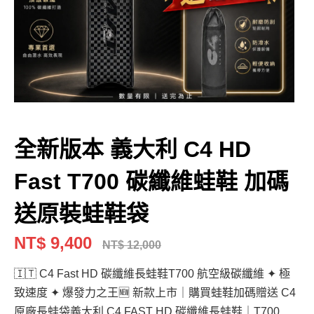
全新版本 義大利 C4 HD
Fast T700 碳纖維蛙鞋 加碼
送原裝蛙鞋袋
NT$ 9,400
NT$ 12,000
🇮🇹 C4 Fast HD 碳纖維長蛙鞋T700 航空級碳纖維 ✦ 極
致速度 ✦ 爆發力之王🆕 新款上市｜購買蛙鞋加碼贈送 C4
原廠長蛙袋義大利 C4 FAST HD 碳纖維長蛙鞋｜T700