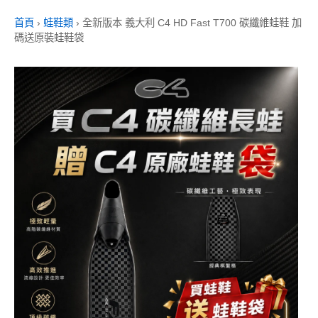
首頁
›
蛙鞋類
›
全新版本 義大利 C4 HD Fast T700 碳纖維蛙鞋 加
碼送原裝蛙鞋袋