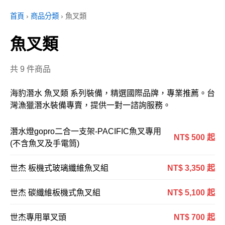
首頁
›
商品分類
›
魚叉類
魚叉類
共 9 件商品
海豹潛水 魚叉類 系列裝備，精選國際品牌，專業推薦。台
灣漁獵潛水裝備專賣，提供一對一諮詢服務。
潛水燈gopro二合一支架-PACIFIC魚叉專用
NT$ 500 起
(不含魚叉及手電筒)
世杰 板機式玻璃纖維魚叉組
NT$ 3,350 起
世杰 碳纖維板機式魚叉組
NT$ 5,100 起
世杰專用單叉頭
NT$ 700 起