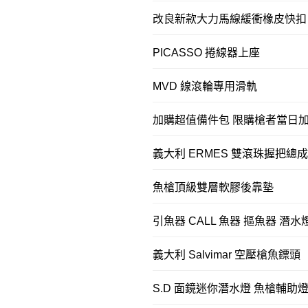
改良新款大力馬線緩衝橡皮快扣 魚
PICASSO 捲線器上座
MVD 線滾輪專用滑軌
加購超值備件包 限購槍者當日
義大利 ERMES 雙滾珠握把總成
魚槍頂級雙層軟膠後靠墊
引魚器 CALL 魚器 摳魚器 潛水
義大利 Salvimar 空壓槍魚鏢頭
S.D 面鏡迷你潛水燈 魚槍輔助