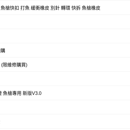
槍快扣 打魚 緩衝橡皮 別針 轉環 快拆 魚槍橡皮
加購
 (限維修購買)
燈 魚槍專用 新版V3.0
燈