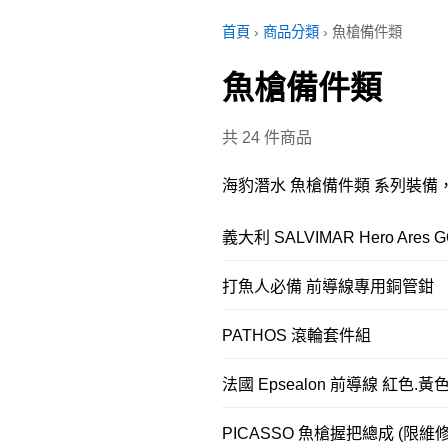
首頁
›
商品分類
›
魚槍備件類
魚槍備件類
共 24 件商品
海豹潛水 魚槍備件類 系列裝
義大利 SALVIMAR Hero Are
打魚人必備 前導線專用銅管鉗
PATHOS 滾輪套件組
法國 Epsealon 前導線 紅色.黃色
PICASSO 魚槍握把總成 (限維