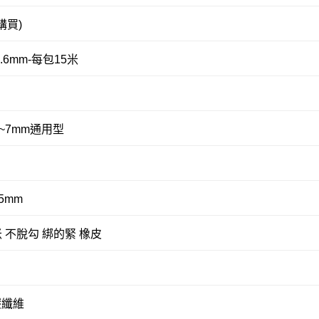
購買)
.6mm-每包15米
mm~7mm通用型
5mm
米 不脫勾 綁的緊 橡皮
碳纖維