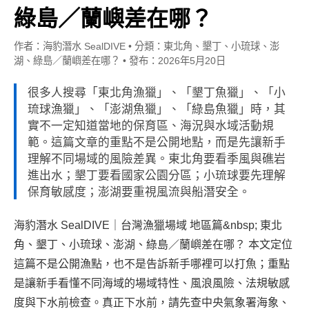
綠島／蘭嶼差在哪？
作者：海豹潛水 SealDIVE
•
分類：東北角、墾丁、小琉球、澎
湖、綠島／蘭嶼差在哪？
•
發布：2026年5月20日
很多人搜尋「東北角漁獵」、「墾丁魚獵」、「小
琉球漁獵」、「澎湖魚獵」、「綠島魚獵」時，其
實不一定知道當地的保育區、海況與水域活動規
範。這篇文章的重點不是公開地點，而是先讓新手
理解不同場域的風險差異。東北角要看季風與礁岩
進出水；墾丁要看國家公園分區；小琉球要先理解
保育敏感度；澎湖要重視風流與船潛安全。
海豹潛水 SealDIVE｜台灣漁獵場域 地區篇&nbsp; 東北
角、墾丁、小琉球、澎湖、綠島／蘭嶼差在哪？ 本文定位
這篇不是公開漁點，也不是告訴新手哪裡可以打魚；重點
是讓新手看懂不同海域的場域特性、風浪風險、法規敏感
度與下水前檢查。真正下水前，請先查中央氣象署海象、