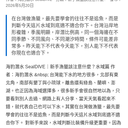
2026年5月20日
在台灣做漁獵，最先要學會的往往不是追魚，而是
判斷今天這片水域到底適不適合你下。台灣沿岸地
形複雜，季風明顯，岸潛比例高，同一個海邊在不
同季節、不同風向、不同潮汐時間，條件可能差非
常多。昨天能下不代表今天能下，別人能下不代表
你現在也適合下。
海豹潛水 SealDIVE｜新手漁獵該注意什麼？水域篇 作
者：海豹潛水 &nbsp; 台灣能下水的地方很多，北部有東
北角，南部有墾丁與小琉球，離島還有綠島、蘭嶼、澎
湖。也正因為海域選擇多，很多新手會很自然地以為，只
要看到別人去過、網路上有人分享、當天天氣看起來不
錯，就代表自己也可以下水。其實在台灣做漁獵，最先要
學會的往往不是追魚，而是判斷今天這片水域到底適不適
合你下。 對新手來說，水域判斷比裝備升級更重要。因為