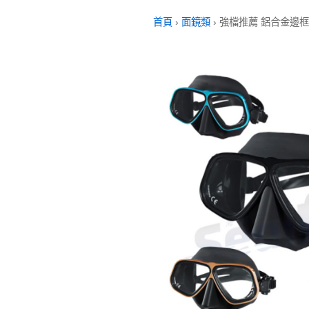
首頁
›
面鏡類
›
強檔推薦 鋁合金邊框