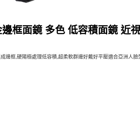
金邊框面鏡 多色 低容積面鏡 近
成邊框,硬陽極處理低容積,超柔軟群邊好戴好平壓適合亞洲人臉型