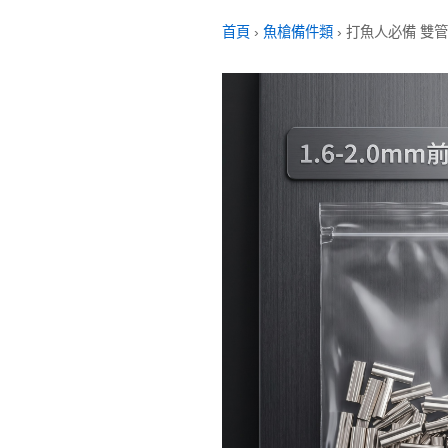
首頁
›
魚槍備件類
›
打魚人必備 雙