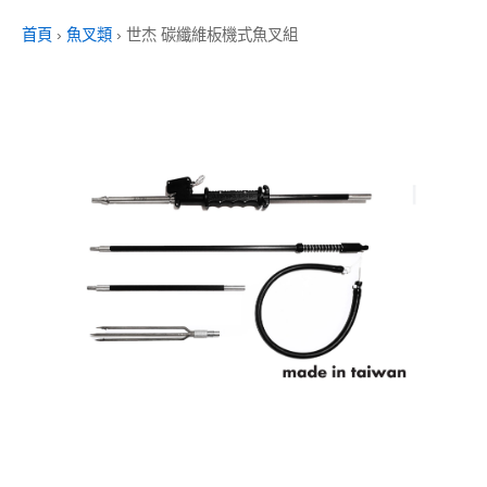
首頁
›
魚叉類
›
世杰 碳纖維板機式魚叉組