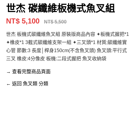
世杰 碳纖維板機式魚叉組
NT$ 5,100
NT$ 5,500
世杰 板機式碳纖維魚叉組 原裝版商品內容 ✦板機式握把*1
✦橡皮*1 3截式碳纖維支架一組 ✦三叉頭*1 材質;碳纖維實
心管 節數:3 長度│桿身150cm(不含魚叉頭) 魚叉頭:平行式
三叉 橡皮:4分像皮 板機:二段式握把 魚叉收納袋
→ 查看完整商品頁面
← 返回 魚叉類 分類