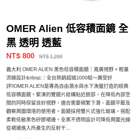
OMER Alien 低容積面鏡 全
黑 透明 透藍
NT$ 800
NT$ 1,200
義大利 OMER ALIEN 黑色低容積面鏡｜寬廣視野 × 輕量
流線設計&nbsp;｜全台熱銷超過1000組～廣受好
評!!OMER ALIEN是專為自由潛水與水下漁獵打造的經典
低容積面鏡。緊湊的雙鏡片結構貼近臉部，在降低內部空
間的同時保留良好視野，適合需要頻繁下潛、面鏡平壓及
觀察周圍環境的使用者。面鏡採用雙片式強化玻璃，搭配
柔軟低敏黑色矽膠裙邊。全黑不透明設計可降低周圍光線
從裙邊進入所產生的反射干…