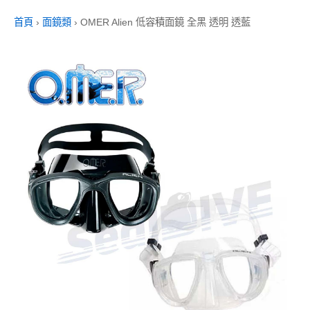
首頁
›
面鏡類
›
OMER Alien 低容積面鏡 全黑 透明 透藍