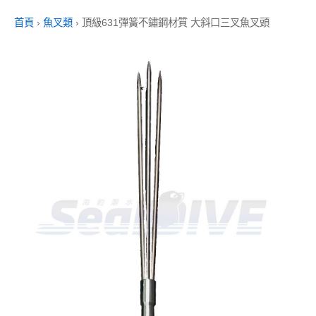
首頁
›
魚叉類
›
頂級631彈簧不鏽鋼材質 大斜口三叉魚叉頭