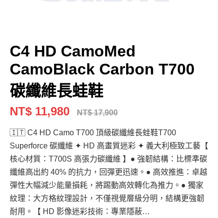
C4 HD CamoMed
CamoBlack Carbon T700
碳纖維長蛙鞋
NT$ 11,980
NT$ 17,900
🇮🇹 C4 HD Camo T700 頂級碳纖維長蛙鞋T700
Superforce 碳纖維 ✦ HD 高畫質迷彩 ✦ 義大利極致工藝【
核心材質：T700S 高張力碳纖維 】● 強韌結構：比標準碳
纖維高出約 40% 的抗力，回彈更迅速。● 高效推進：卓越
彈性大幅減少能量損耗，將踢動高效轉化為推力。● 獨家
紋理：大方格紋理設計，不僅視覺層級分明，結構更強韌
耐用。【 HD 影像迷彩技術：專業隱蔽…