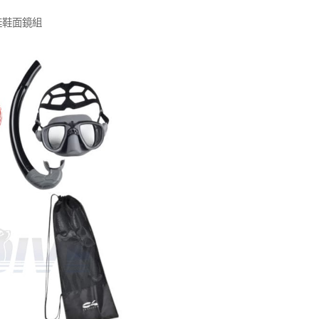
 蛙鞋面鏡組