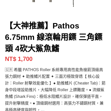
【大神推薦】Pathos
6.75mm 線滾輪用鏢 三角鏢
頭 4砍大鯊魚鰭
NT$ 1,700
🇬🇷 希臘 PATHOS Roller 系統專用高性能魚槍箭頂級高
張力鋼材 ✦ 助推鰭片配置 ✦ 三面刃極致穿透【 核心設
計：Roller 射擊效能優化 】● 助推鰭片 (Cheater Tab)：箭
身中段增設助推片，大幅降低 Roller 上鏢難度。● 流線鯊
魚鰭 (Shark Fins)：極低水阻鰭片設計，確保彈道平直，
提升射擊精度。● 頂級鋼材選用：高張力不鏽鋼材質，兼
具極高硬度與韌性，…