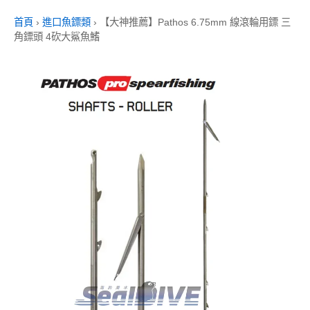
首頁
›
進口魚鏢類
›
【大神推薦】Pathos 6.75mm 線滾輪用鏢 三
角鏢頭 4砍大鯊魚鰭